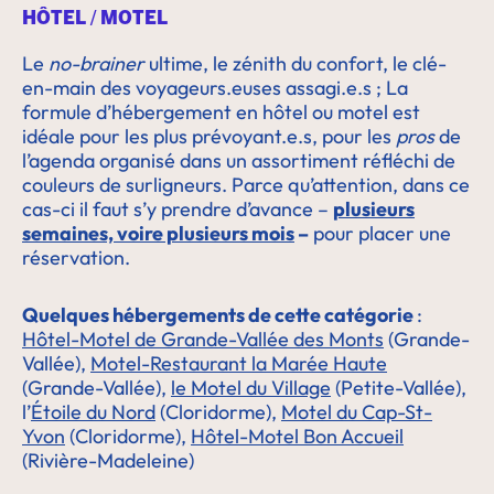
HÔTEL / MOTEL
Le
no-brainer
ultime, le zénith du confort, le clé-
en-main des voyageurs.euses assagi.e.s ; La
formule d’hébergement en hôtel ou motel est
idéale pour les plus prévoyant.e.s, pour les
pros
de
l’agenda organisé dans un assortiment réfléchi de
couleurs de surligneurs. Parce qu’attention, dans ce
cas-ci il faut s’y prendre d’avance –
plusieurs
semaines, voire plusieurs mois
–
pour placer une
réservation.
Quelques hébergements de cette catégorie
:
Hôtel-Motel de Grande-Vallée des Monts
(Grande-
Vallée),
Motel-Restaurant la Marée Haute
(Grande-Vallée),
le Motel du Village
(Petite-Vallée),
l’
Étoile du Nord
(Cloridorme),
Motel du Cap-St-
Yvon
(Cloridorme),
Hôtel-Motel Bon Accueil
(Rivière-Madeleine)