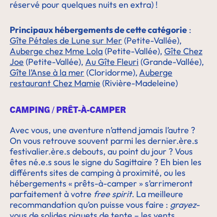
réservé pour quelques nuits en extra) !
Principaux hébergements de cette catégorie
:
Gîte Pétales de Lune sur Mer
(Petite-Vallée),
Auberge chez Mme Lola
(Petite-Vallée),
Gîte Chez
Joe
(Petite-Vallée),
Au Gîte Fleuri
(Grande-Vallée),
Gîte l’Anse à la mer
(Cloridorme),
Auberge
restaurant Chez Mamie
(Rivière-Madeleine)
CAMPING / PRÊT-À-CAMPER
Avec vous, une aventure n’attend jamais l’autre ?
On vous retrouve souvent parmi les dernier.ère.s
festivalier.ère.s debouts, au point du jour ? Vous
êtes né.e.s sous le signe du Sagittaire ? Eh bien les
différents sites de camping à proximité, ou les
hébergements « prêts-à-camper » s’arrimeront
parfaitement à votre
free spirit
. La meilleure
recommandation qu’on puisse vous faire :
grayez
-
vous de solides piquets de tente – les vents