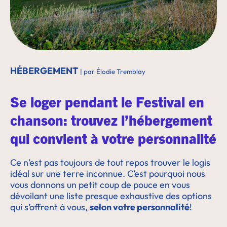
HÉBERGEMENT
| par Élodie Tremblay
Se loger pendant le Festival en
chanson: trouvez l’hébergement
qui convient à votre personnalité
Ce n’est pas toujours de tout repos trouver le logis
idéal sur une terre inconnue. C’est pourquoi nous
vous donnons un petit coup de pouce en vous
dévoilant une liste presque exhaustive des options
qui s’offrent à vous,
selon votre personnalité
!